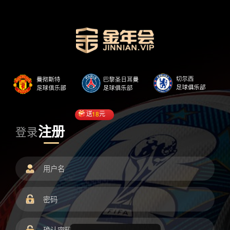
送
18
元
注册
登录